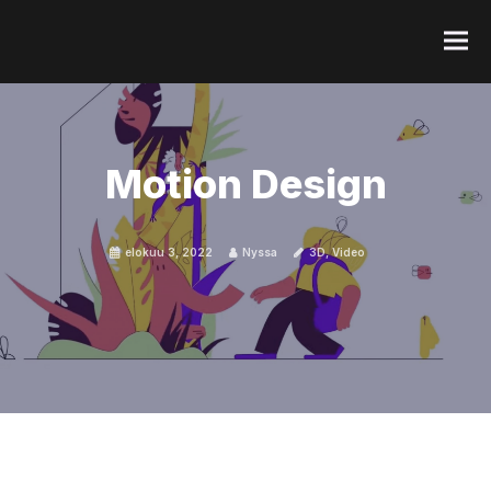
EN
Motion Design
elokuu 3, 2022
Nyssa
3D
,
Video